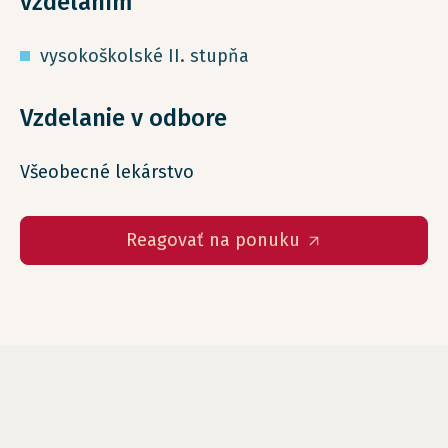
vzdelaním
vysokoškolské II. stupňa
Vzdelanie v odbore
Všeobecné lekárstvo
Reagovať na ponuku