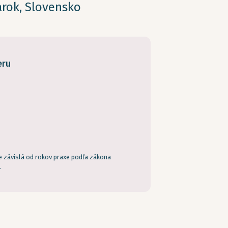
arok, Slovensko
eru
e závislá od rokov praxe podľa zákona
.