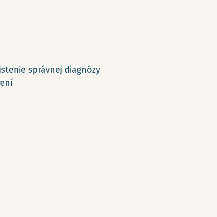
stenie správnej diagnózy
rení