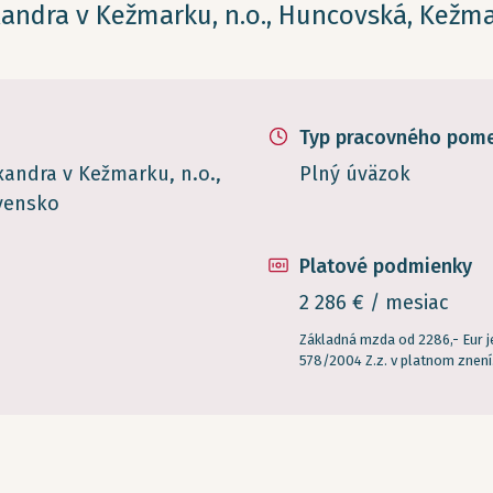
andra v Kežmarku, n.o., Huncovská, Kežm
Typ pracovného pom
andra v Kežmarku, n.o.,
Plný úväzok
vensko
Platové podmienky
2 286 € / mesiac
Základná mzda od 2286,- Eur j
578/2004 Z.z. v platnom znení