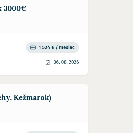
ok 3000€
1 524 € / mesiac
06. 08. 2026
chy, Kežmarok)