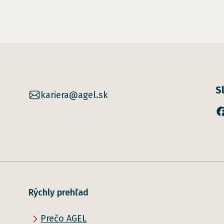
S
kariera@agel.sk
Rýchly prehľad
Prečo AGEL