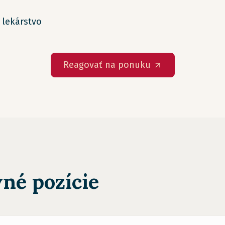
 lekárstvo
Reagovať na ponuku
né pozície