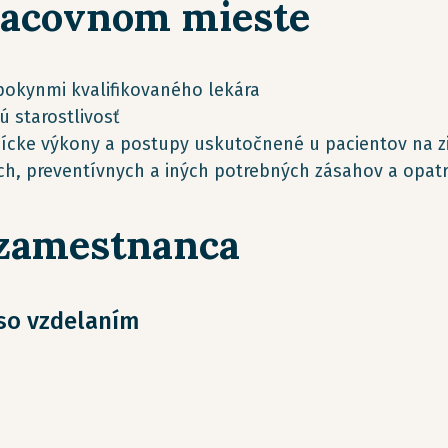
racovnom mieste
pokynmi kvalifikovaného lekára
 starostlivosť
nícke výkony a postupy uskutočnené u pacientov na zi
ých, preventívnych a iných potrebných zásahov a opat
 zamestnanca
 so vzdelaním