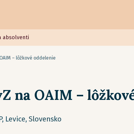
a absolventi
 OAIM – lôžkové oddelenie
vZ na OAIM – lôžkové
, Levice, Slovensko