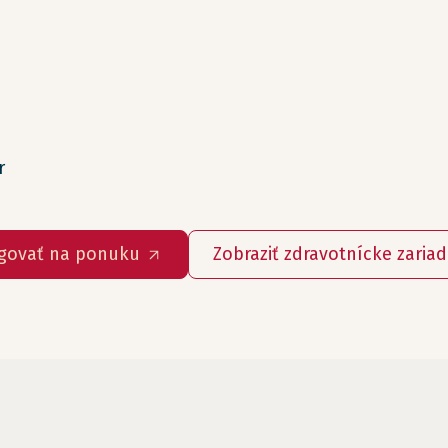
r
govať na ponuku
Zobraziť zdravotnícke zaria