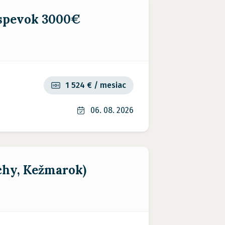
íspevok 3000€
1 524 € / mesiac
06. 08. 2026
chy, Kežmarok)