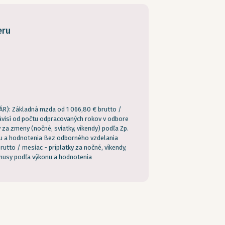
eru
R): Základná mzda od 1 066,80 € brutto /
visí od počtu odpracovaných rokov v odbore
tky za zmeny (nočné, sviatky, víkendy) podľa Zp.
u a hodnotenia Bez odborného vzdelania
utto / mesiac - príplatky za nočné, víkendy,
onusy podľa výkonu a hodnotenia