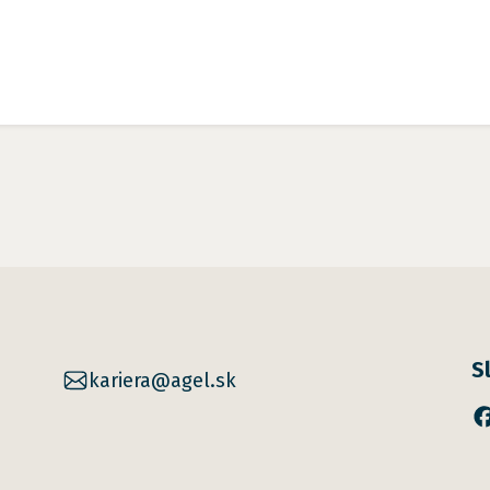
S
kariera@agel.sk