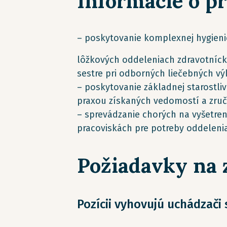
Informácie o p
– poskytovanie komplexnej hygienic
lôžkových oddeleniach zdravotnícky
sestre pri odborných liečebných v
– poskytovanie základnej starostli
praxou získaných vedomostí a zruč
– sprevádzanie chorých na vyšetre
pracoviskách pre potreby oddeleni
Požiadavky na
Pozícii vyhovujú uchádzači