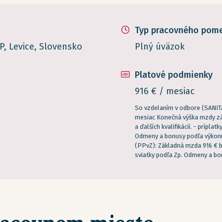
Typ pracovného pom
, Levice, Slovensko
Plný úväzok
Platové podmienky
916 € / mesiac
So vzdelaním v odbore (SANITÁ
mesiac Konečná výška mzdy zá
a ďalších kvalifikácií. - prípla
Odmeny a bonusy podľa výkon
(PPvZ): Základná mzda 916 € br
sviatky podľa Zp. Odmeny a b