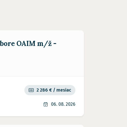
dbore OAIM m/ž -
2 286 € / mesiac
06. 08. 2026