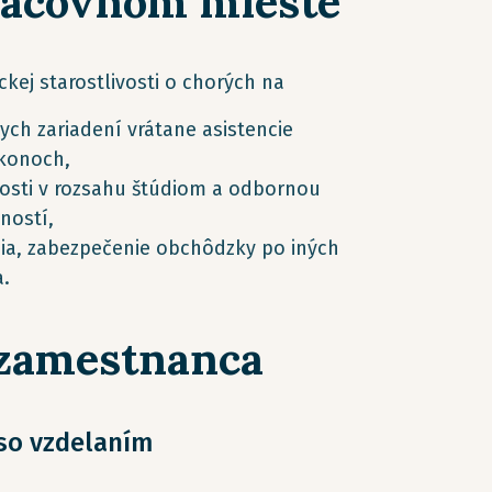
racovnom mieste
kej starostlivosti o chorých na
ch zariadení vrátane asistencie
ýkonoch,
vosti v rozsahu štúdiom a odbornou
ností,
nia, zabezpečenie obchôdzky po iných
a.
 zamestnanca
 so vzdelaním