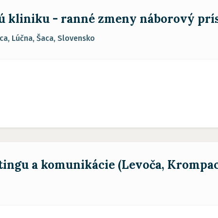
nú kliniku - ranné zmeny náborový pr
a, Lúčna, Šaca, Slovensko
tingu a komunikácie (Levoča, Krompa