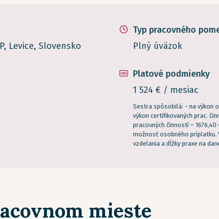
Typ pracovného pom
, Levice, Slovensko
Plný úväzok
Platové podmienky
1 524 € / mesiac
Sestra spôsobilá: - na výkon o
výkon certifikovaných prac. či
pracovných činností – 1676,40 
možnosť osobného príplatku. 
vzdelania a dĺžky praxe na dane
racovnom mieste