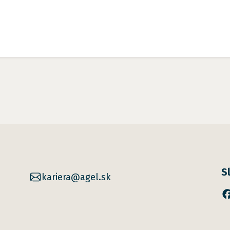
S
kariera@agel.sk