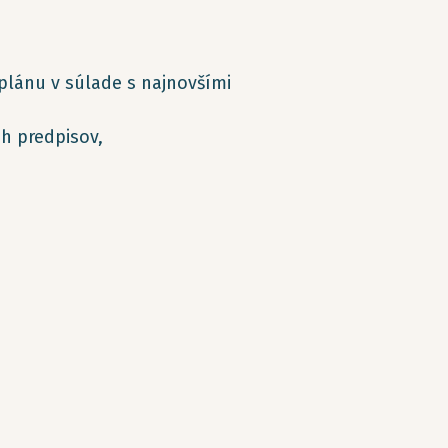
plánu v súlade s najnovšími
h predpisov,