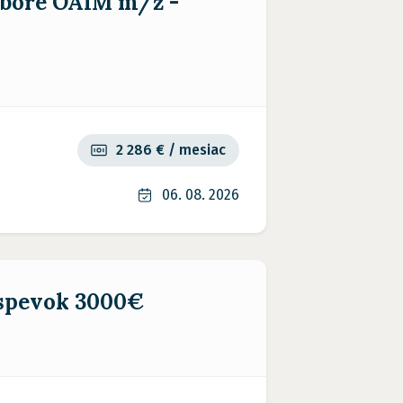
dbore OAIM m/ž -
2 286 € / mesiac
06. 08. 2026
íspevok 3000€