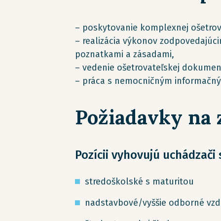
– poskytovanie komplexnej ošetrovat
– realizácia výkonov zodpovedajúc
poznatkami a zásadami,
– vedenie ošetrovateľskej dokumen
– práca s nemocničným informačn
Požiadavky na
Pozícii vyhovujú uchádzači
stredoškolské s maturitou
nadstavbové/vyššie odborné vzd