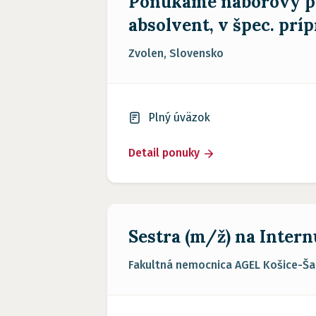
Ponúkame náborový pr
absolvent, v špec. príp
Zvolen, Slovensko
Plný úväzok
Detail ponuky
Sestra (m/ž) na Inter
Fakultná nemocnica AGEL Košice-Šac