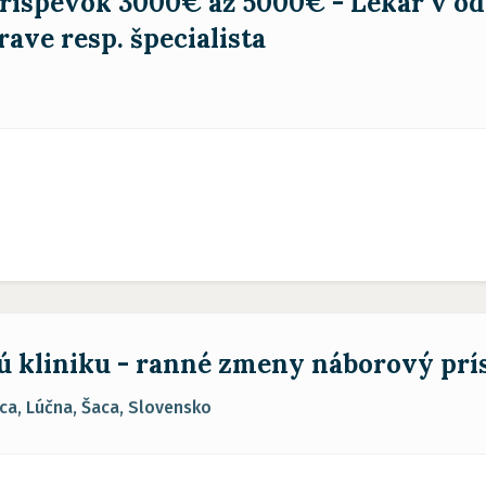
íspevok 3000€ až 5000€ - Lekár v o
rave resp. špecialista
nú kliniku - ranné zmeny náborový pr
a, Lúčna, Šaca, Slovensko