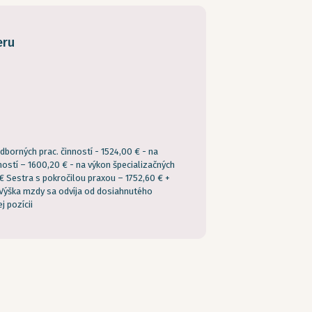
eru
dborných prac. činností - 1524,00 € - na
nností – 1600,20 € - na výkon špecializačných
€ Sestra s pokročilou praxou – 1752,60 € +
Výška mzdy sa odvíja od dosiahnutého
j pozícii