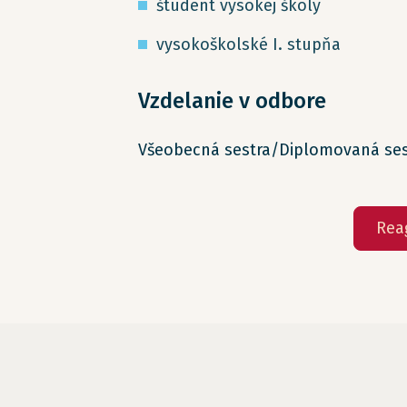
študent vysokej školy
vysokoškolské I. stupňa
Vzdelanie v odbore
Všeobecná sestra/Diplomovaná ses
Rea