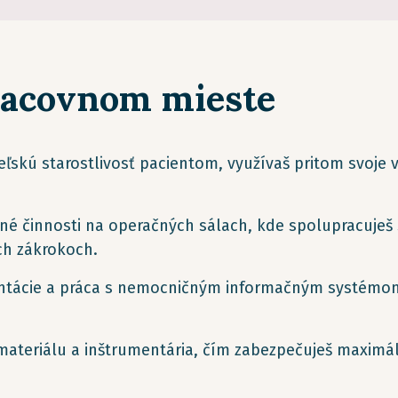
racovnom mieste
ľskú starostlivosť pacientom, využívaš pritom svoje 
né činnosti na operačných sálach, kde spolupracuješ 
ch zákrokoch.
ntácie a práca s nemocničným informačným systémom
e materiálu a inštrumentária, čím zabezpečuješ maxim