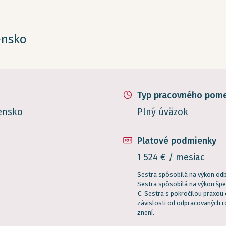
ensko
Typ pracovného pom
vensko
Plný úväzok
Platové podmienky
1 524 € / mesiac
Sestra spôsobilá na výkon odb
Sestra spôsobilá na výkon špe
€. Sestra s pokročilou praxou 
závislosti od odpracovaných 
znení.