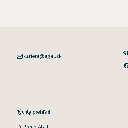
S
kariera@agel.sk
Rýchly prehľad
Prečo AGEL