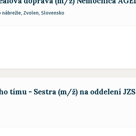
reálová doprava (m/ž) Nemocnica AGEL 
nábrežie, Zvolen, Slovensko
ho tímu - Sestra (m/ž) na oddelení JZS